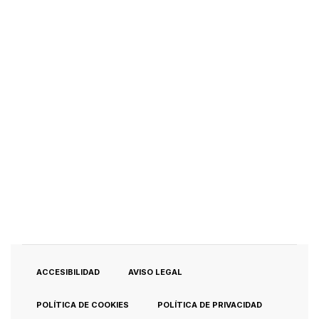
navegador para la próxima vez que comente.
Post Comment
¿Quieres contactarme?
Hablemos
socialmedia@paularomo.es
ACCESIBILIDAD
AVISO LEGAL
POLÍTICA DE COOKIES
POLÍTICA DE PRIVACIDAD